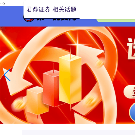
-->
君鼎证券 相关话题