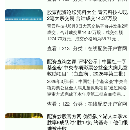
还以....
股票配资论坛资料大全 青云科技-U现
2笔大宗交易 合计成交14.37万股
青云科技-U3月9日大宗交易平台共发生2笔
成交，合计成交量14.37万股，成交金额
1274.70万元。成交价格均为88.71元，相
对今日收盘价折价0.90%。 ....
查看：
213
分类：
在线配资开户官网
配资查询之家 评审公示 | 中国红十字
基金会“中央专项彩票公益金大病儿童
救助项目”（白血病，2026年第二批）
2026年3月5日，中国红十字基金会“中央专
项彩票公益金大病儿童救助项目”通过网络
评审方式完成了本年度第二批白血病患儿
救助评审工作。本次参评的白血病患儿共
查看：
122
分类：
在线配资开户官网
445....
配资炒股官方网 伪强队？湖人本季vs
胜率6成队时4胜12负 约基奇：他们很
难被击败