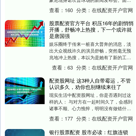
媒体的长枪短炮，这位铁血教头可谓是金
查看：
160
分类：
在线配资开户官网
句频出。 聊....
股票配资官方平台 积压16年的剧悄悄
开播，舒畅冲上热搜，下一个或许就
是唐国强
娱乐圈终于传来一桩喜大普奔的消息，淡
出大众视线许久的演员舒畅，突然毫无预
兆地冲上热搜，本以为是她有了新的工作
动态股票配资官方平台，或是带来了全新
查看：
63
分类：
在线配资开户官网
的影视作品，没想....
配资股网址 这3种人自带霉运，不管
认识多久，劝你也别继续来往了
现实生活中配资股网址，你是否遇到过这
样的人： 与对方在一起时间久了，会感到
诸事不顺、心力憔悴，明明没有做错什
么，生活却莫名变得一团糟，仿佛被霉运
查看：
177
分类：
在线配资开户官网
缠上一样。 从心....
银行股票配资 股市必读：红旗连锁