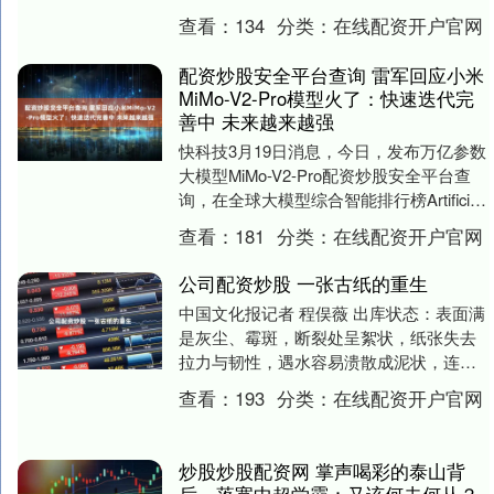
位置 他在最前方侦查 嫌疑人突然开枪....
查看：
134
分类：
在线配资开户官网
配资炒股安全平台查询 雷军回应小米
MiMo-V2-Pro模型火了：快速迭代完
善中 未来越来越强
快科技3月19日消息，今日，发布万亿参数
大模型MiMo-V2-Pro配资炒股安全平台查
询，在全球大模型综合智能排行榜Artificial
Analysis上位列....
查看：
181
分类：
在线配资开户官网
公司配资炒股 一张古纸的重生
中国文化报记者 程俣薇 出库状态：表面满
是灰尘、霉斑，断裂处呈絮状，纸张失去
拉力与韧性，遇水容易溃散成泥状，连常
规的案面操作条件都不具备。 修复方法：
查看：
193
分类：
在线配资开户官网
为防止脱落....
炒股炒股配资网 掌声喝彩的泰山背