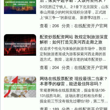
后，落寞中超学霸：又该何去何从？
3:0完胜辽宁铁人、2:1拿下北京国安，山东
泰山用最少的时间实现积分清零，正式踏
上“保三争一”的新征途。 新赛季2连胜，不
仅扫去了赛季开始前2:9惨败上海申花的....
查看：
206
分类：
在线配资开户官网
配资炒股配资网站 敦煌定制旅游深度
解析：如何打造完美河西走廊之旅
在追求个性化与体验的旅游市场中，敦煌
定制旅游逐渐成为游客探索河西走廊的首
选方式。敦煌，这座古老的城市配资炒股
配资网站，不仅承载了丰富的历史文化遗
查看：
204
分类：
在线配资开户官网
产，还是连接东西....
网络在线股票配资 现役最强二当家？
本赛季的穆雷，能进最佳阵容吗？
常规赛网络在线股票配资，掘金客场136-
131战胜马刺。 这场比赛过程相当炸裂，
掘金前三节没有领先过哪怕1秒，第二节最
多时一度落后20分，直至三节结束，掘金
查看：
189
分类：
在线配资开户官网