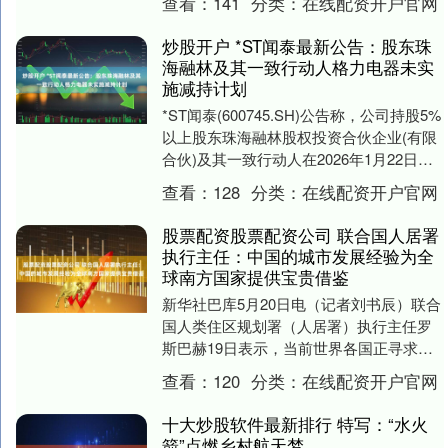
查看：
141
分类：
在线配资开户官网
江苏路站，....
炒股开户 *ST闻泰最新公告：股东珠
海融林及其一致行动人格力电器未实
施减持计划
*ST闻泰(600745.SH)公告称，公司持股5%
以上股东珠海融林股权投资合伙企业(有限
合伙)及其一致行动人在2026年1月22日披
露的减持计划时间区间(20....
查看：
128
分类：
在线配资开户官网
股票配资股票配资公司 联合国人居署
执行主任：中国的城市发展经验为全
球南方国家提供宝贵借鉴
新华社巴库5月20日电（记者刘书辰）联合
国人类住区规划署（人居署）执行主任罗
斯巴赫19日表示，当前世界各国正寻求应
对日益复杂城市挑战的解决方案，中国在
查看：
120
分类：
在线配资开户官网
绿色、包容....
十大炒股软件最新排行 特写：“水火
箭”点燃乡村航天梦