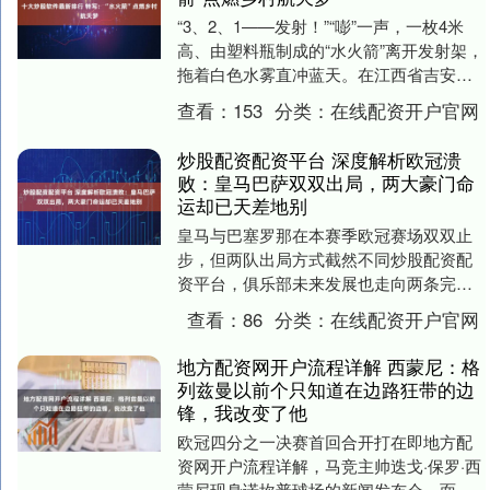
“3、2、1——发射！”“嘭”一声，一枚4米
高、由塑料瓶制成的“水火箭”离开发射架，
拖着白色水雾直冲蓝天。在江西省吉安市
吉安县城北第二中学的操场上十大炒股软
查看：
153
分类：
在线配资开户官网
件最....
炒股配资配资平台 深度解析欧冠溃
败：皇马巴萨双双出局，两大豪门命
运却已天差地别
皇马与巴塞罗那在本赛季欧冠赛场双双止
步，但两队出局方式截然不同炒股配资配
资平台，俱乐部未来发展也走向两条完全
不一样的道路。 皇马：站在十字路口，抉
查看：
86
分类：
在线配资开户官网
择远比更换临时....
地方配资网开户流程详解 西蒙尼：格
列兹曼以前个只知道在边路狂带的边
锋，我改变了他
欧冠四分之一决赛首回合开打在即地方配
资网开户流程详解，马竞主帅迭戈·保罗·西
蒙尼现身诺坎普球场的新闻发布会。面对