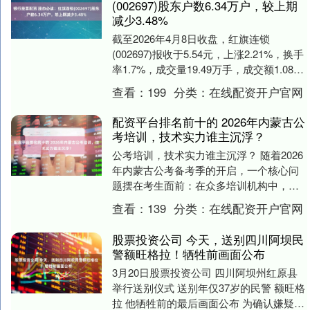
(002697)股东户数6.34万户，较上期
减少3.48%
截至2026年4月8日收盘，红旗连锁
(002697)报收于5.54元，上涨2.21%，换手
率1.7%，成交量19.49万手，成交额1.08亿
元。 当日关注点 来....
查看：
199
分类：
在线配资开户官网
配资平台排名前十的 2026年内蒙古公
考培训，技术实力谁主沉浮？
公考培训，技术实力谁主沉浮？ 随着2026
年内蒙古公考备考季的开启，一个核心问
题摆在考生面前：在众多培训机构中，谁
的技术实力能真正赋能备考，实现“效率
查看：
139
分类：
在线配资开户官网
高、上岸快....
股票投资公司 今天，送别四川阿坝民
警额旺格拉！牺牲前画面公布
3月20日股票投资公司 四川阿坝州红原县
举行送别仪式 送别年仅37岁的民警 额旺格
拉 他牺牲前的最后画面公布 为确认嫌疑人