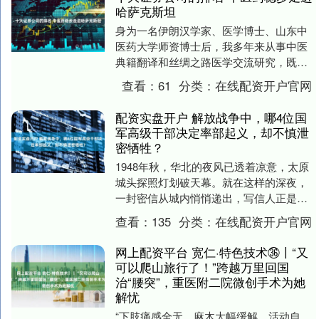
哈萨克斯坦
身为一名伊朗汉学家、医学博士、山东中
医药大学师资博士后，我多年来从事中医
典籍翻译和丝绸之路医学交流研究，既熟
悉波斯医学的历史脉络，也长期在中文世
查看：
61
分类：
在线配资开户官网
界里研读《黄帝内....
配资实盘开户 解放战争中，哪4位国
军高级干部决定率部起义，却不慎泄
密牺牲？
1948年秋，华北的夜风已透着凉意，太原
城头探照灯划破天幕。就在这样的深夜，
一封密信从城内悄悄递出，写信人正是阎
锡山手下的30军军长黄樵松。他在信里只
查看：
135
分类：
在线配资开户官网
有一句话：....
网上配资平台 宽仁·特色技术㊱丨“又
可以爬山旅行了！”跨越万里回国
治“腰突”，重医附二院微创手术为她
解忧
“下肢痛感全无，麻木大幅缓解，活动自