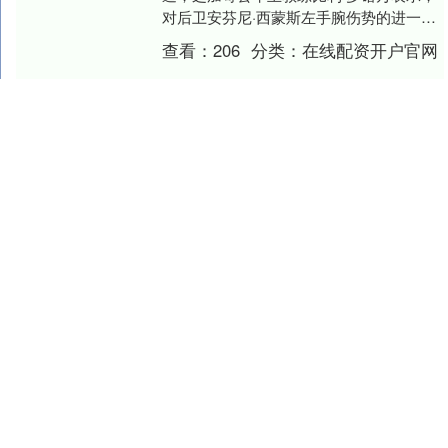
对后卫安芬尼·西蒙斯左手腕伤势的进一步
影像检查显示，他此前的骨折伤情出现了
查看：
206
分类：
在线配资开户官网
加重，暂....
杭州配资平台 商务部：将日有关实体
列入出口管制管控名单和关注名单完
全正当、合理、合法
商务部2月26日举行例行新闻发布会。商务
部新闻发言人何咏前在回答有关对日出口
管制的提问时说，近期，日本扩军备武步
伐加速，推动取消武器出口限制，发展进
查看：
224
分类：
在线配资开户官网
攻性军事力量....
股票配资业务 英足利增高鞋质量怎么
样，助你提升身高与自信
对于许多人来说，寻找一双既时尚又舒适
的增高鞋是个不小的挑战。随着市场品牌
的增多，消费者面临着种类繁多及选择困
难的问题。在这样一个竞争激烈的环境
查看：
108
分类：
在线配资开户官网
中，英足利增高鞋以....