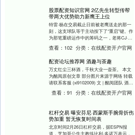
股票配资知识官网 2亿先生转型传帮
带两大优势助力新鹰王上位
特雷·杨在交易截止日前被老鹰送走的那一
刻，这支球队等于主动按下了“重启”键。作
为那笔重磅运作中的筹码之一，老将CJ·麦
科勒姆并不被视为所谓的“未来之星”，但他
查看：
102
分类：
在线配资开户官网
在....
配资论坛推荐网 酒趣与茶趣
万丈红尘三杯酒，千秋大业一壶茶。 本文
为酩阅原创文章 部分图片来源于网络 转载
请联系客服 (xi9102009) 文 | 酩阅团队 酒与
茶，是中国人的两味知己。....
查看：
91
分类：
在线配资开户官网
杠杆交易 曝安芬尼·西蒙斯手腕骨折伤
势加重 暂无恢复时间表
北京时间2月26日杠杆交易，据ESPN报
道，芝加哥公牛主教练比利·多诺万表示，