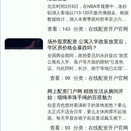
北京时间3月6日，在NBA常规赛中，洛杉
矶湖人客场以113-120不敌丹佛掘金。根据
数据统计，湖人本赛季面对胜率至少六成
球队4胜12负，胜率低于六成球队33胜1....
查看：
143
分类：
在线配资开户官网
场外股票配资 公寓入学政策放宽后，
学区房价格会暴跌吗？
全国两会期间，政协委员刘永好提出“放宽
公寓在入学、落户等方面的限制”引发热
议。与此同时，长沙、南宁等地已出现“祖
辈房产入学难”“商住公寓落户受限”等现实
查看：
99
分类：
在线配资开户官网
矛盾。当....
网上配资门户网 精致生活从腕间开
始：细绳串珠手绳的百搭魅力
你是否也曾对着满柜子的首饰发愁？要么
太正式不适合日常，要么太休闲撑不起场
面。每天早晨在镜子前反复试戴又摘下的
循环，消耗的不仅是时间，更是对美好一
查看：
93
分类：
在线配资开户官网
天开始的期待。 ....