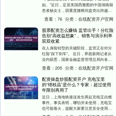
如。”近日，定居美国西雅图的中国湖南籍
患者杨女士，因重度腰椎间盘突出跨越万
里回国求医，庆幸在重庆医科大学附属第
查看：
76
分类：
在线配资开户官网
二医院骨科（脊....
股票配资怎么赚钱 监管出手！分红险
告别“高收益想象”， 销售与演示利率
双双收紧
在人身险转型的关键阶段，监管正在对分
红险“踩下刹车”。 近日，界面新闻记者从
业内获悉，国家金融监督管理总局向各人
身险公司下发《人身保险产品“负面清
查看：
205
分类：
在线配资开户官网
单”（2026....
配资操盘炒股配资开户 充电宝里
的“锂枝晶”是什么？专家：超过使用
年限别再用了
近日，上海地铁接连发生两起充电宝自燃
事件。事实表明，哪怕并未使用，充电宝
也可能着火，提醒大家要注意安全使用充
电宝。 4月18日上午，在上海地铁11号线