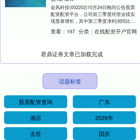
金风科技(002202)10月24日晚间公告股票
配资配资平台，公司前三季度经营业绩实
现显著增长，其中第三季度净利润同比增
长170.64%，同时风机销售规模扩大，....
查看：
197
分类：
在线配资开户官网
君鼎证券文章已加载完成
话题标签
股票配资查询
广东
酒店
2026年
去世
国庆