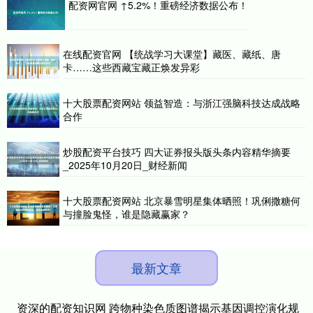
配资网官网 ↑5.2%！重磅经济数据公布！
在线配资官网 【统战学习大课堂】藏医、藏纸、唐
卡……这些西藏宝藏正焕发异彩
十大股票配资网站 领益智造：与浙江强脑科技达成战略
合作
炒股配资平台技巧 四大证券报头版头条内容精华摘要
_2025年10月20日_财经新闻
十大股票配资网站 北京暴雪明星集体晒照！巩俐撒糖何
与撞脸鬼怪，谁是隐藏赢家？
最新文章
资深的配资知识网 跨物种染色质图谱揭示基因调控演化规