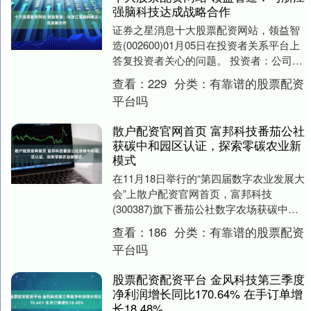
强脑科技达成战略合作
证券之星消息十大股票配资网站，领益智
造(002600)01月05日在投资者关系平台上
答复投资者关心的问题。 投资者：公司跟
脑机接口公司有合作吗？领益智造董秘：
查看：
229
分类：
有靠谱的股票配资
尊....
平台吗
散户配资官网首页 富邦科技番茄公社
获碳中和园区认证，探索零碳农业新
模式
在11月18日举行的“第四届数字农业发展大
会”上散户配资官网首页，富邦科技
(300387)旗下番茄公社数字农场获碳中和
园区和零碳农业园区认证。 在推进制造业
查看：
186
分类：
有靠谱的股票配资
绿色....
平台吗
股票配资配资平台 金风科技第三季度
净利润增长同比170.64% 在手订单增
长18.48%